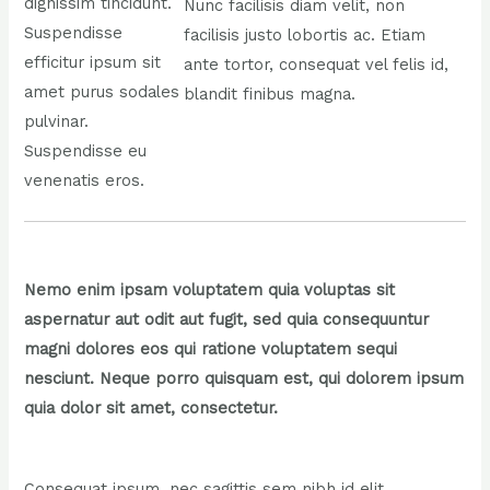
dignissim tincidunt.
Nunc facilisis diam velit, non
Suspendisse
facilisis justo lobortis ac. Etiam
efficitur ipsum sit
ante tortor, consequat vel felis id,
amet purus sodales
blandit finibus magna.
pulvinar.
Suspendisse eu
venenatis eros.
Nemo enim ipsam voluptatem quia voluptas sit
aspernatur aut odit aut fugit, sed quia consequuntur
magni dolores eos qui ratione voluptatem sequi
nesciunt. Neque porro quisquam est, qui dolorem ipsum
quia dolor sit amet, consectetur.
Consequat ipsum, nec sagittis sem nibh id elit.