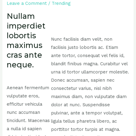
Leave a Comment
/
Trending
Nullam
imperdiet
lobortis
Nunc facilisis diam velit, non
maximus
facilisis justo lobortis ac. Etiam
cras ante
ante tortor, consequat vel felis id,
neque.
blandit finibus magna. Curabitur vel
urna id tortor ullamcorper molestie.
Donec accumsan, sapien nec
Aenean fermentum
consectetur varius, nisl nibh
vulputate eros,
maximus diam, non vulputate diam
efficitur vehicula
dolor at nunc. Suspendisse
nunc accumsan
pulvinar, ante a tempor volutpat,
tincidunt. Maecenas
ligula tellus pharetra libero, ac
a nulla id sapien
porttitor tortor turpis at magna.